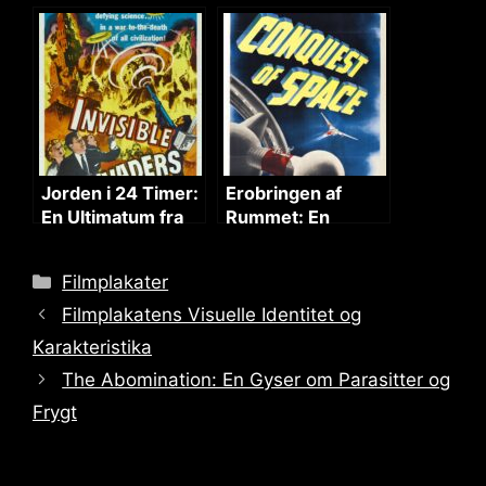
Komedie med
Besættelse af
Livlige Visuelle
Djævelen
Elementer
Jorden i 24 Timer:
Erobringen af
En Ultimatum fra
Rummet: En
Rummet
Astronauts Drøm
Categories
Filmplakater
Filmplakatens Visuelle Identitet og
Karakteristika
The Abomination: En Gyser om Parasitter og
Frygt