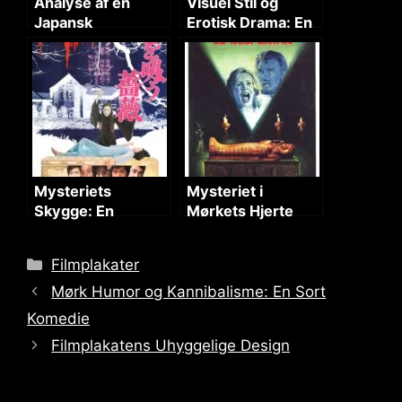
Analyse af en
Visuel Stil og
Japansk
Erotisk Drama: En
Filmplakat:
Analyse
Tatovering og
Tradition
Mysteriets
Mysteriet i
Skygge: En
Mørkets Hjerte
Japansk Gyser
Thriller
Categories
Filmplakater
Mørk Humor og Kannibalisme: En Sort
Komedie
Filmplakatens Uhyggelige Design