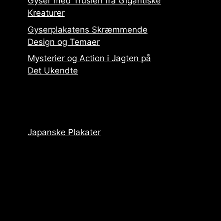
Gyser med Truslen fra Gigantiske
Kreaturer
Gyserplakatens Skræmmende
Design og Temaer
Mysterier og Action i Jagten på
Det Ukendte
Japanske Plakater