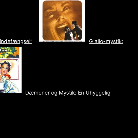
vindefængsel”
Giallo-mystik:
Dæmoner og Mystik: En Uhyggelig