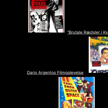
“Brutale Rædsler i K
Dario Argentos Filmoplevelse