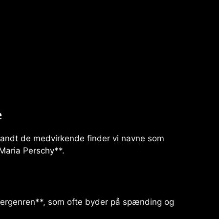
e
Blandt de medvirkende finder vi navne som
*Maria Perschy**.
illergenren**, som ofte byder på spænding og