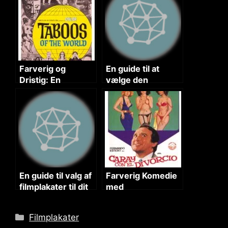
Farverig og
En guide til at
Dristig: En
vælge den
Verdensomspænd
perfekte filmplakat
ende Mondo
til din yndlingsfilm
Ekspedition
En guide til valg af
Farverig Komedie
filmplakater til dit
med
hjem
Kærlighedstema
Categories
Filmplakater