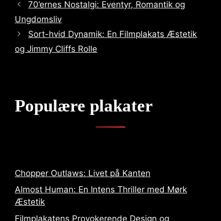
70’ernes Nostalgi: Eventyr, Romantik og
Ungdomsliv
Sort-hvid Dynamik: En Filmplakats Æstetik
og Jimmy Cliffs Rolle
Populære plakater
Chopper Outlaws: Livet på Kanten
Almost Human: En Intens Thriller med Mørk
Æstetik
Filmplakatens Provokerende Design og