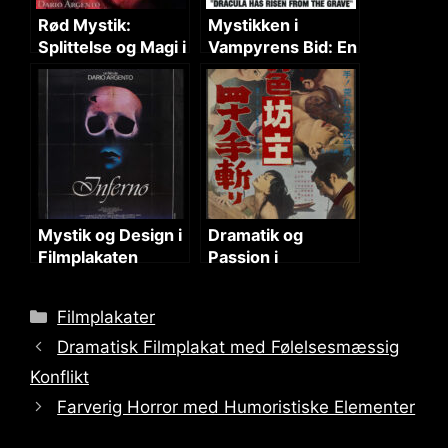
Rød Mystik:
Mystikken i
Splittelse og Magi i
Vampyrens Bid: En
Skæret
Horrorfilm Analyse
Mystik og Design i
Dramatik og
Filmplakaten
Passion i
Filmplakatens
Kunst
Categories
Filmplakater
Dramatisk Filmplakat med Følelsesmæssig
Konflikt
Farverig Horror med Humoristiske Elementer