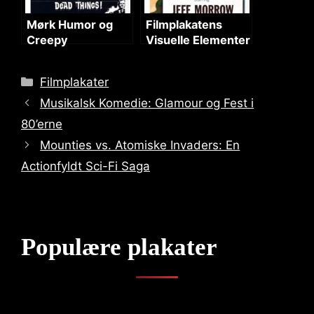
Mørk Humor og
Filmplakatens
Creepy
Visuelle Elementer
Atmosfære i
og Temaer
Filmplakaten
Categories
Filmplakater
Musikalsk Komedie: Glamour og Fest i
80’erne
Mounties vs. Atomiske Invaders: En
Actionfyldt Sci-Fi Saga
Populære plakater