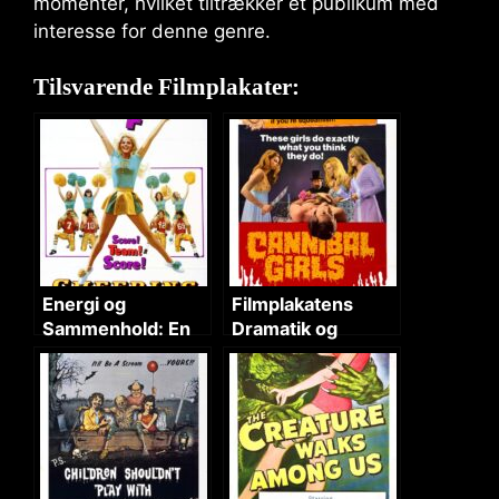
momenter, hvilket tiltrækker et publikum med
interesse for denne genre.
Tilsvarende Filmplakater:
Energi og
Filmplakatens
Sammenhold: En
Dramatik og
Analyse af
Horror Atmosfære
Filmplakaten