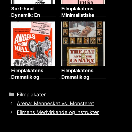
Sort-hvid
Filmplakatens
Dynamik: En
Minimalistiske
Filmplakats
Design og
Æstetik og Jimmy
Provokerende
Cliffs Rolle
Tema
Filmplakatens
Filmplakatens
Dramatik og
Dramatik og
Vintage Estetik
Intriger
Categories
Filmplakater
Arena: Mennesket vs. Monsteret
Filmens Medvirkende og Instruktør