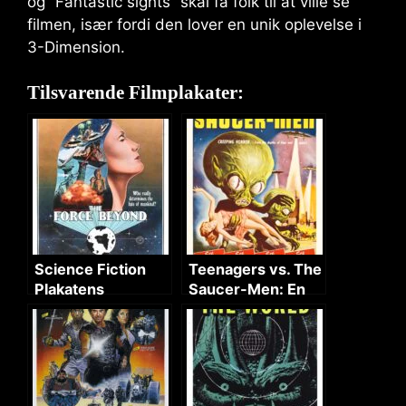
og “Fantastic sights” skal få folk til at ville se
filmen, især fordi den lover en unik oplevelse i
3-Dimension.
Tilsvarende Filmplakater:
Science Fiction
Teenagers vs. The
Plakatens
Saucer-Men: En
Mysterium
Sci-Fi Horror
Oplevelse