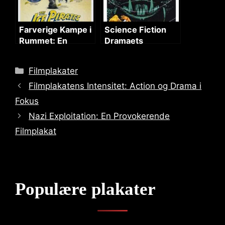
Farverige Kampe i
Science Fiction
Rummet: En
Dramaets
Science Fiction
Psykiske
Eventyr
Fangenskab
Categories
Filmplakater
Filmplakatens Intensitet: Action og Drama i
Fokus
Nazi Exploitation: En Provokerende
Filmplakat
Populære plakater