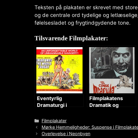
Teksten på plakaten er skrevet med store, f
og de centrale ord tydelige og letlæselige,
følelsesladet og frygtindgydende tone.
Tilsvarende Filmplakater:
Eventyrlig
Filmplakatens
Dramaturgi i
Dramatik og
Forhistorisk
Gysertemaer
Verden
Categories
Filmplakater
Mørke Hemmeligheder: Suspense i Filmplakat
Overlevelse i Neonbyen