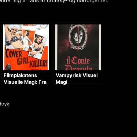
nder sig til fans af fantasy- og horrorgenrer.
Filmplakatens
Vampyrisk Visuel
Visuelle Magi: Fra
Magi
Skønhed til Død
dtryk