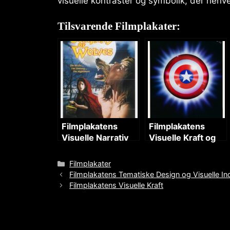
visuelle kontraster og symbolik, der henve
Tilsvarende Filmplakater:
Filmplakatens
Filmplakatens
Visuelle Narrativ
Visuelle Kraft og
Symbolik
Categories
Filmplakater
Filmplakatens Tematiske Design og Visuelle In
Filmplakatens Visuelle Kraft