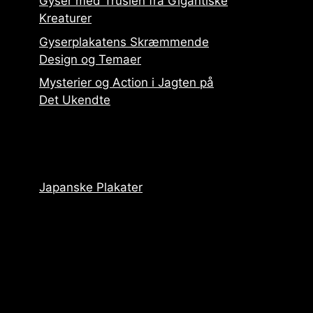
Gyser med Truslen fra Gigantiske
Kreaturer
Gyserplakatens Skræmmende
Design og Temaer
Mysterier og Action i Jagten på
Det Ukendte
Japanske Plakater