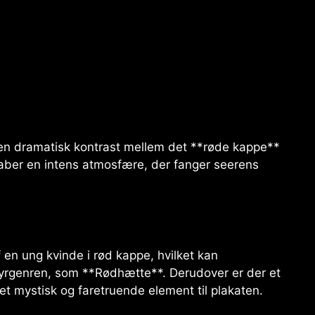
 en dramatisk kontrast mellem det **røde kappe**
aber en intens atmosfære, der fanger seerens
af en ung kvinde i rød kappe, hvilket kan
tyrgenren, som **Rødhætte**. Derudover er der et
r et mystisk og faretruende element til plakaten.