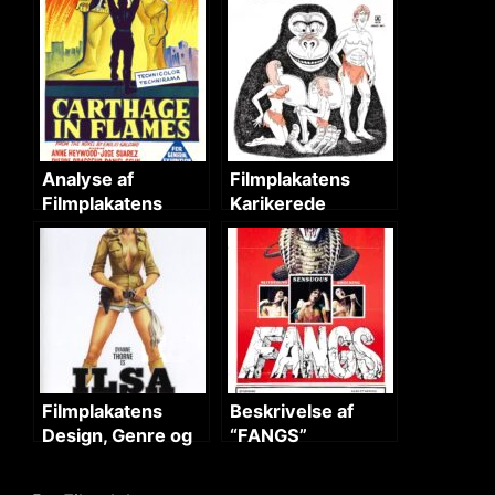
Analyse af
Filmplakatens
Filmplakatens
Karikerede
Visuelle og
Jungle-Eventyr
Tematiske
Elementer
Filmplakatens
Beskrivelse af
Design, Genre og
“FANGS”
Skuespiller
Filmplakaten