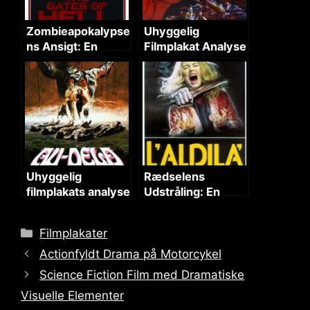
Zombieapokalypse
Uhyggelig
ns Ansigt: En
Filmplakat Analyse
Filmplakat Analyse
Uhyggelig
Rædselens
filmplakats analyse
Udstråling: En
Plakat Analyse
Categories
Filmplakater
Actionfyldt Drama på Motorcykel
Science Fiction Film med Dramatiske
Visuelle Elementer