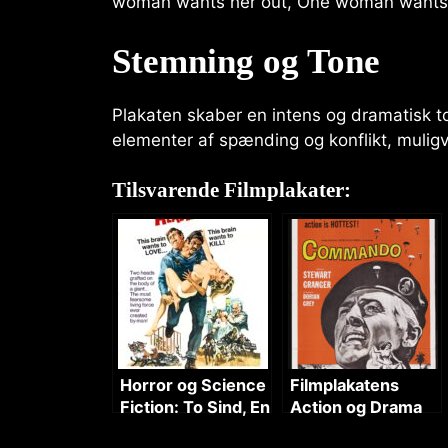
woman wants her out, One woman wants 
Stemning og Tone
Plakaten skaber en intens og dramatisk to
elementer af spænding og konflikt, mulig
Tilsvarende Filmplakater:
Horror og Science
Filmplakatens
Fiction: To Sind, En
Action og Drama
Krop