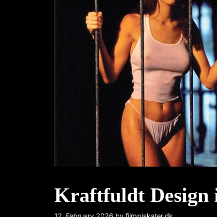
Kraftfuldt Design
12. February 2026
by
filmplakater.dk