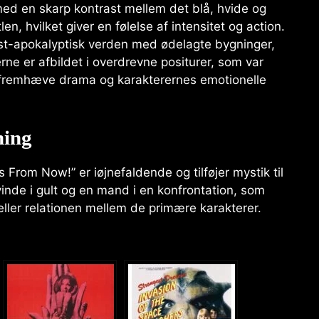
med en skarp kontrast mellem det blå, hvide og
len, hvilket giver en følelse af intensitet og action.
ost-apokalyptisk verden med ødelagte bygninger,
rerne er afbildet i overdrevne positurer, som var
at fremhæve drama og karakterernes emotionelle
ning
rom Now!” er iøjnefaldende og tilføjer mystik til
inde i gult og en mand i en konfrontation, som
eller relationen mellem de primære karakterer.