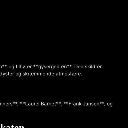
n** og tilhører **gysergenren**. Den skildrer
n dyster og skræmmende atmosfære.
nners**, **Laurel Barnet**, **Frank Janson**, og
akaten