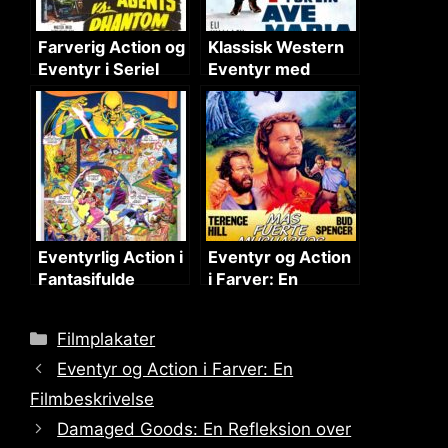
Farverig Action og
Klassisk Western
Eventyr i Seriel
Eventyr med
Format
Action og Komedie
Eventyrlig Action i
Eventyr og Action
Fantasifulde
i Farver: En
Verdener
Filmbeskrivelse
Categories
Filmplakater
Eventyr og Action i Farver: En
Filmbeskrivelse
Damaged Goods: En Refleksion over