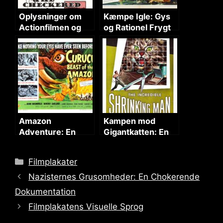
Oplysninger om
Kæmpe Igle: Gys
Actionfilmen og
og Rationel Frygt
Dens Plakatdesign
fra 1950’erne
Amazon
Kampen mod
Adventure: En
Gigantkatten: En
Gyser i Dens
Skrumpende
Frodige Hjerte
Eventyr
Categories
Filmplakater
Nazisternes Grusomheder: En Chokerende
Dokumentation
Filmplakatens Visuelle Sprog