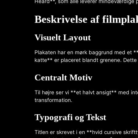
Heard**, som alle leverer mindeværdige p
Beskrivelse af filmpla
Visuelt Layout
Plakaten har en mørk baggrund med et **abs
katte** er placeret blandt grenene. Dett
Centralt Motiv
Til højre ser vi **et halvt ansigt** med in
transformation.
Typografi og Tekst
Titlen er skrevet i en **hvid cursive skrift