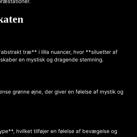
ræstationer.
katen
trakt træ** i lilla nuancer, hvor **siluetter af
e skaber en mystisk og dragende stemning.
tense grønne øjne, der giver en følelse af mystik og
type**, hvilket tilføjer en følelse af bevægelse og