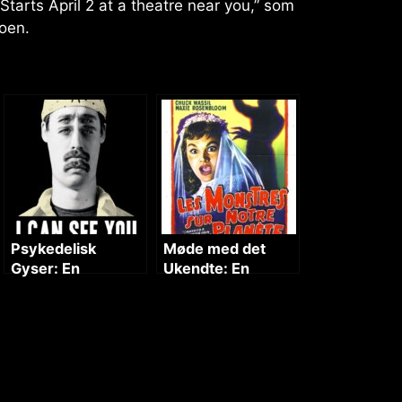
Starts April 2 at a theatre near you,” som
oen.
Psykedelisk
Møde med det
Gyser: En
Ukendte: En
Uhyggelig Historie
Skræmmende
Sandhed