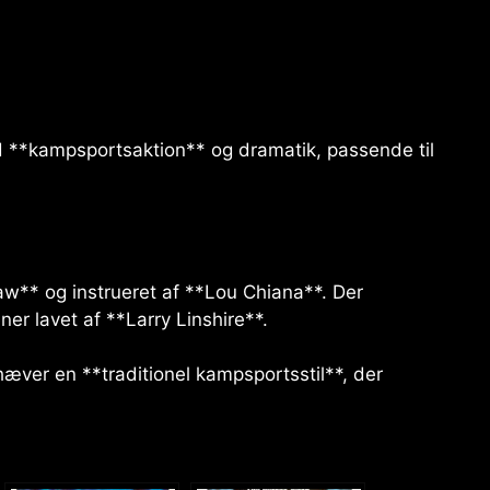
ed **kampsportsaktion** og dramatik, passende til
aw** og instrueret af **Lou Chiana**. Der
er lavet af **Larry Linshire**.
æver en **traditionel kampsportsstil**, der