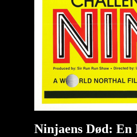
Ninjaens Død: En