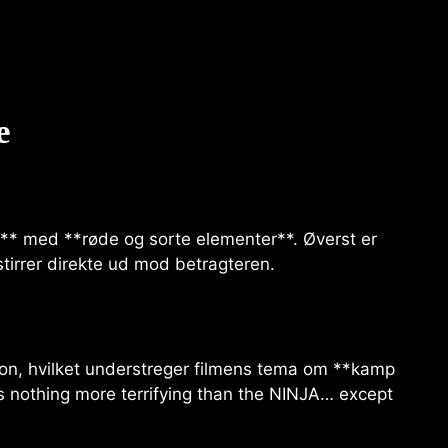
e
** med **røde og sorte elementer**. Øverst er
stirrer direkte ud mod betragteren.
tion, hvilket understreger filmens tema om **kamp
 is nothing more terrifying than the NINJA… except