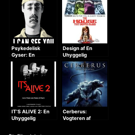
Psykedelisk
Design af En
Gyser: En
Uhyggelig
Uhyggelig Historie
Filmplakat
IT’S ALIVE 2: En
Cerberus:
Uhyggelig
Vogteren af
Fortsættelse
Helvede
Categories