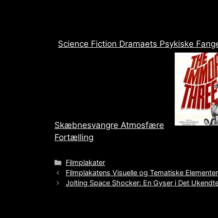
Science Fiction Dramaets Psykiske Fan
Skæbnesvangre Atmosfære
Fortælling
Categories
Filmplakater
Filmplakatens Visuelle og Tematiske Elemente
Jolting Space Shocker: En Gyser i Det Ukendt