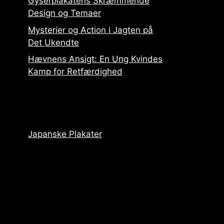
Gyserplakatens Skræmmende
Design og Temaer
Mysterier og Action i Jagten på
Det Ukendte
Hævnens Ansigt: En Ung Kvindes
Kamp for Retfærdighed
Japanske Plakater