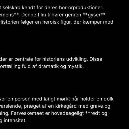
 selskab kendt for deres horrorproduktioner.
lemens**. Denne film tilhører genren **gyser**
istorien følger en heroisk figur, der kæmper mod
r er centrale for historiens udvikling. Disse
fortælling fuld af dramatik og mystik.
 hvor en person med langt mørkt hår holder en dolk
varslende, præget af en kirkegård med grave og
mning. Farveskemaet er hovedsageligt **rødt og
g intensitet.