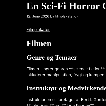
En Sci-Fi Horror 
12. June 2026
by
filmplakater.dk
Filmplakater
Filmen
Genre og Temaer
Filmen tilhører genren **science fiction
inkluderer manipulation, frygt og kampen
Instruktør og Medvirkend
Instruktionen er foretaget af Bert I. Gor
**John Hoyt**, og **June Kenney**.