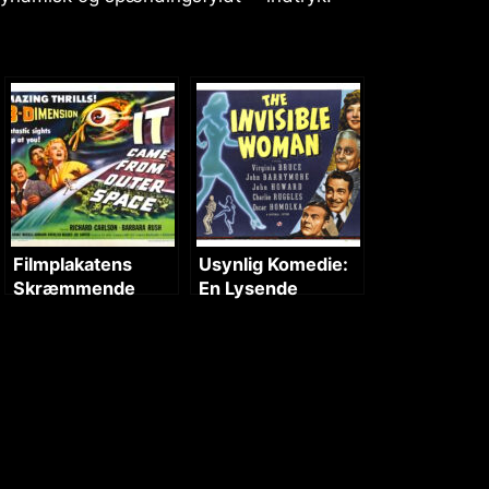
Filmplakatens
Usynlig Komedie:
Skræmmende
En Lysende
Univers: En
Oplevelse
1950’er Science
Fiction Oplevelse