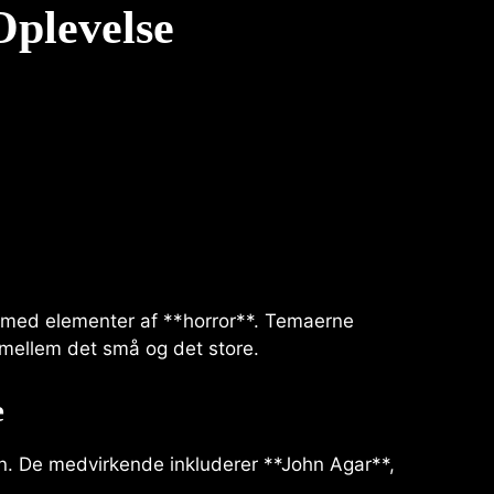
Oplevelse
** med elementer af **horror**. Temaerne
 mellem det små og det store.
e
don. De medvirkende inkluderer **John Agar**,