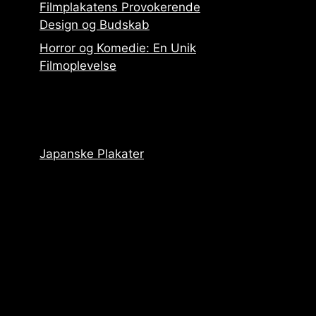
Filmplakatens Provokerende
Design og Budskab
Horror og Komedie: En Unik
Filmoplevelse
Japanske Plakater