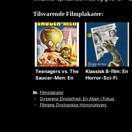
Tilsvarende Filmplakater:
Teenagers vs. The
Klassisk B-film: En
Saucer-Men: En
Horror-Sci-Fi
Sci-Fi Horror
Oplevelse
Oplevelse
Categories
Filmplakater
Gyserens Dysterhed: En Aben i Fokus
Filmens Dystopiske Horrorunivers