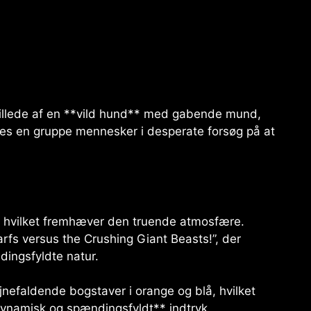
billede af en **vild hund** med gabende mund,
 ses en gruppe mennesker i desperate forsøg på at
 hvilket fremhæver den truende atmosfære.
fs versus the Crushing Giant Beasts!”, der
ingsfyldte natur.
jnefaldende bogstaver i orange og blå, hvilket
ynamisk og spændingsfyldt** indtryk.