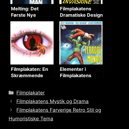
Melting: Det
Filmplakatens
Første Nye
Dramatiske Design
Horrorvæsen
Filmplakaten: En
Elementer i
Skræmmende
Filmplakatens
Komposition af
Design
Mystik og
Categories
Filmplakater
Overvågning
Filmplakatens Mystik og Drama
Filmplakatens Farverige Retro Stil og
Humoristiske Tema