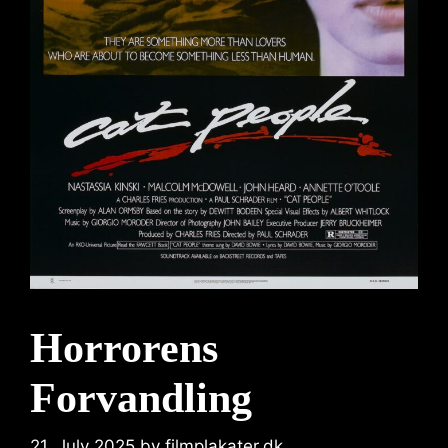
Horrorens
Forvandling
21. July 2025
by
filmplakater.dk