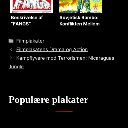
Beskrivelse af
Sovjetisk Rambo:
“FANGS”
Konflikten Mellem
Filmplakaten
Supermagter
Categories
Filmplakater
Filmplakatens Drama og Action
Kampflyvere mod Terrorismen: Nicaraguas
Jungle
Populære plakater