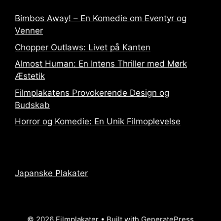
Bimbos Away! – En Komedie om Eventyr og
Venner
Chopper Outlaws: Livet på Kanten
Almost Human: En Intens Thriller med Mørk
Æstetik
Filmplakatens Provokerende Design og
Budskab
Horror og Komedie: En Unik Filmoplevelse
Japanske Plakater
© 2026 Filmplakater
• Built with
GeneratePress