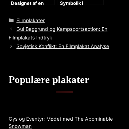
Designet af en
Symbolik i
Horror Filmplakat
Filmplakater
Categories
Filmplakater
Gul Baggrund og Kampsportsaction: En
Filmplakats Indtryk
Sovjetisk Konflikt: En Filmplakat Analyse
Populære plakater
Gys og Eventyr: Mødet med The Abominable
Snowman