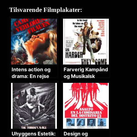
Tilsvarende Filmplakater:
Intens action og
Farverig Kampånd
drama: En rejse
og Musikalsk
gennem fare
Drama
Uhyggens Estetik:
Design og