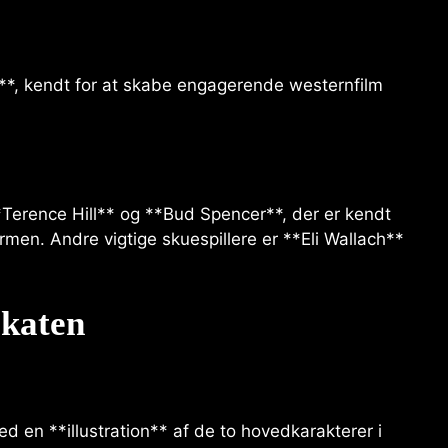
i**, kendt for at skabe engagerende westernfilm
*Terence Hill** og **Bud Spencer**, der er kendt
men. Andre vigtige skuespillere er **Eli Wallach**
akaten
d en **illustration** af de to hovedkarakterer i