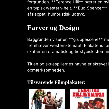
forgrunden. **Terence Hill** bærer en hv
en typisk western-helt. **Bud Spencer** e
afslappet, humoristisk udtryk.
Farver og Design
Baggrunden viser en **gruppescene** med
fremhæver western-temaet. Plakatens far
skaber en dramatisk og tidstypisk stemni
Titlen og skuespillernes navne er skrevet 
opmærksomheden.
Tilsvarende Filmplakater: