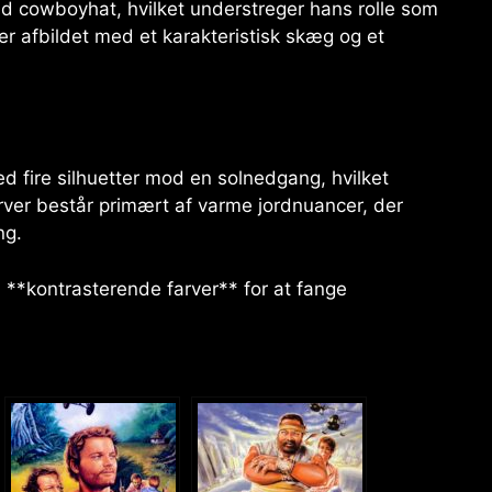
id cowboyhat, hvilket understreger hans rolle som
r afbildet med et karakteristisk skæg og et
 fire silhuetter mod en solnedgang, hvilket
ver består primært af varme jordnuancer, der
ng.
i **kontrasterende farver** for at fange