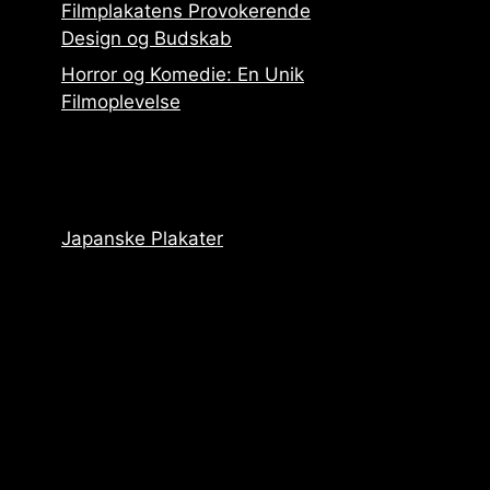
Filmplakatens Provokerende
Design og Budskab
Horror og Komedie: En Unik
Filmoplevelse
Japanske Plakater